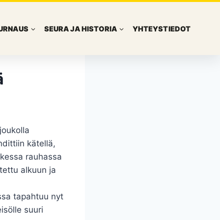
URNAUS
SEURA JA HISTORIA
YHTEYSTIEDOT
ä
joukolla
ittiin kätellä,
aikessa rauhassa
tettu alkuun ja
ssa tapahtuu nyt
isölle suuri