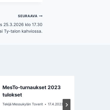
SEURAAVA
 25.3.2026 klo 17.30
tai Ty-talon kahviossa.
MesTo-turnaukset 2023
MesTo-
tulokset
Tekijä
tove
Tekijä
Messukylän Toverit
17.4.2023