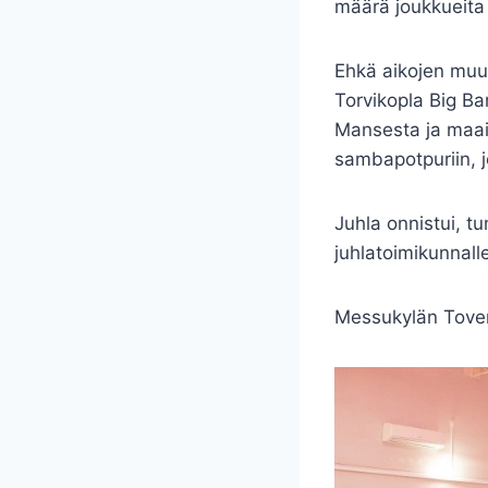
määrä joukkueita
Ehkä aikojen muut
Torvikopla Big Band
Mansesta ja maail
sambapotpuriin, 
Juhla onnistui, tun
juhlatoimikunnall
Messukylän Toveri