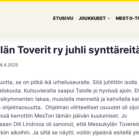
ETUSIVU
JOUKKUEET
MESTO-T
n Toverit ry juhli synttäreit
6.4.2025
a, se on pitkä ikä urheiluseuralle. Sitä juhlittiin isolla 
iskuuta. Kutsuvieraita saapui Talolle jo hyvissä ajoin. Ehd
osikymmenten takaa, muistella menneitä ja kahvitella k
 ohjelmaosuutta. Ohjelman viihteelliset osuudet oli sijoi
lissä kerrottiin MesTon tämän päivän kuulumiset. Jo
aan Olli Lindroos oli sanonut, että Messukylän Toverei
in aikoihin. Ja siltä se näytti: voitiin ylpeänä esitellä yle