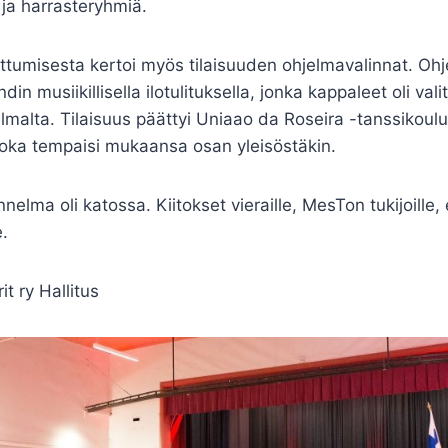
 ja harrasteryhmiä.
tumisesta kertoi myös tilaisuuden ohjelmavalinnat. Ohje
in musiikillisella ilotulituksella, jonka kappaleet oli vali
malta. Tilaisuus päättyi Uniaao da Roseira -tanssikoul
joka tempaisi mukaansa osan yleisöstäkin.
nelma oli katossa. Kiitokset vieraille, MesTon tukijoille, e
e.
t ry Hallitus