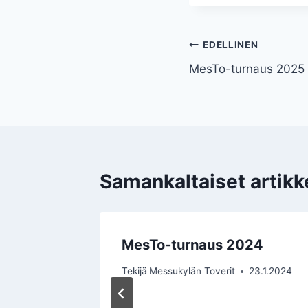
Artikkelien
EDELLINEN
MesTo-turnaus 2025
selaus
Samankaltaiset artikke
us
MesTo-turnaus 2024
0
Tekijä
Messukylän Toverit
23.1.2024
alon