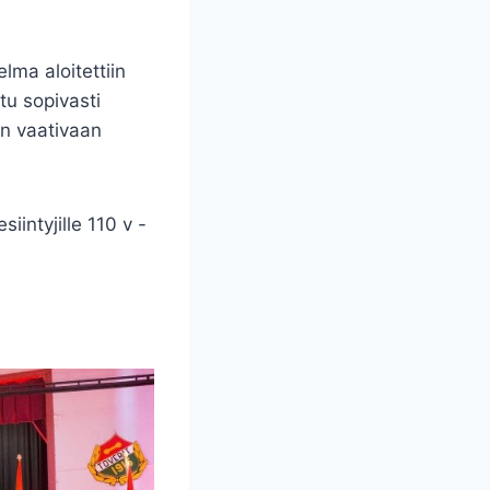
lma aloitettiin
ttu sopivasti
un vaativaan
siintyjille 110 v -