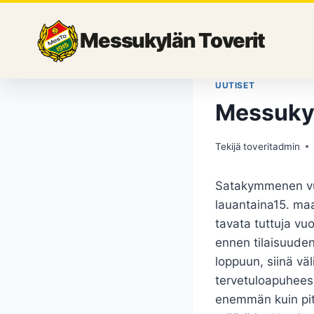
Siirry
sisältöön
Messukylän Toverit
UUTISET
Messukylä
Tekijä
toveritadmin
Satakymmenen vuott
lauantaina15. maal
tavata tuttuja vu
ennen tilaisuuden
loppuun, siinä vä
tervetuloapuheess
enemmän kuin pitki