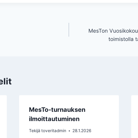
MesTon Vuosikokous
toimistolla 
lit
MesTo-turnauksen
ilmoittautuminen
Tekijä
toveritadmin
28.1.2026