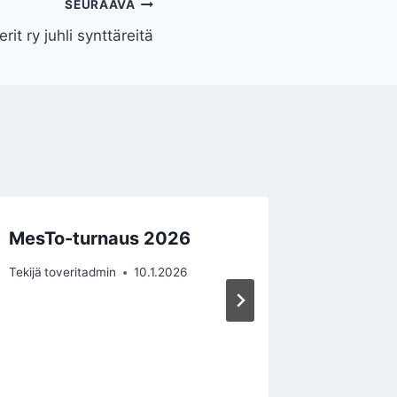
SEURAAVA
it ry juhli synttäreitä
MesTo-turnaus 2026
Messuky
synttär
Tekijä
toveritadmin
10.1.2026
Tekijä
tove