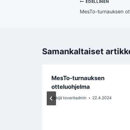
Artikkelien
EDELLINEN
MesTo-turnauksen ot
selaus
Samankaltaiset artikke
 2023
MesTo-turnauksen
otteluohjelma
17.4.2023
Tekijä
toveritadmin
22.4.2024