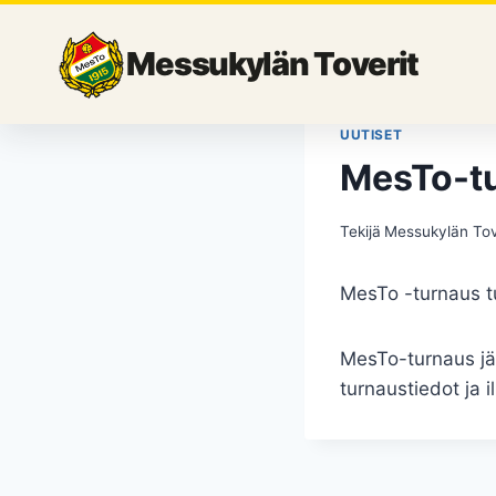
Siirry
sisältöön
Messukylän Toverit
UUTISET
MesTo-t
Tekijä
Messukylän Tov
MesTo -turnaus t
MesTo-turnaus jä
turnaustiedot ja