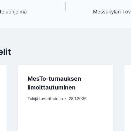
teluohjelma
Messukylän Tover
lit
MesTo-turnauksen
ilmoittautuminen
Tekijä
toveritadmin
28.1.2026